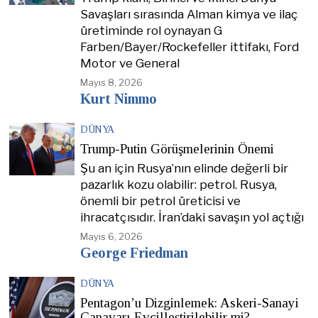
Savaşları sırasında Alman kimya ve ilaç
üretiminde rol oynayan G
Farben/Bayer/Rockefeller ittifakı, Ford
Motor ve General
Mayıs 8, 2026
Kurt Nimmo
DÜNYA
Trump-Putin Görüşmelerinin Önemi
Şu an için Rusya’nın elinde değerli bir
pazarlık kozu olabilir: petrol. Rusya,
önemli bir petrol üreticisi ve
ihracatçısıdır. İran’daki savaşın yol açtığı
Mayıs 6, 2026
George Friedman
DÜNYA
Pentagon’u Dizginlemek: Askeri-Sanayi
Canavarı Evcilleştirilebilir mi?