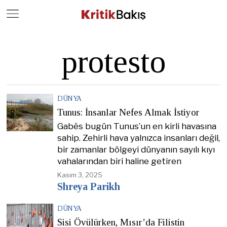
Close
Geç
protesto
DÜNYA
Tunus: İnsanlar Nefes Almak İstiyor
Gabès bugün Tunus’un en kirli havasına
sahip. Zehirli hava yalnızca insanları değil,
bir zamanlar bölgeyi dünyanın sayılı kıyı
vahalarından biri haline getiren
Kasım 3, 2025
Shreya Parikh
DÜNYA
Sisi Övülürken, Mısır’da Filistin