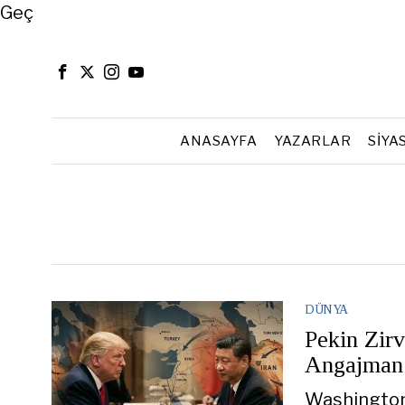
Close
Geç
ANASAYFA
YAZARLAR
SIYA
DÜNYA
Pekin Zir
Angajman 
Washington a