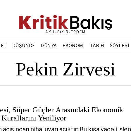
AKIL-FİKİR-ERDEM
SET
DÜŞÜNCE
DÜNYA
EKONOMI
TARIH
SÖYLEŞI
Pekin Zirvesi
vesi, Süper Güçler Arasındaki Ekonomik
Kurallarını Yeniliyor
çısından nihai uyarı açıktır: Bu kısa vadeli işle