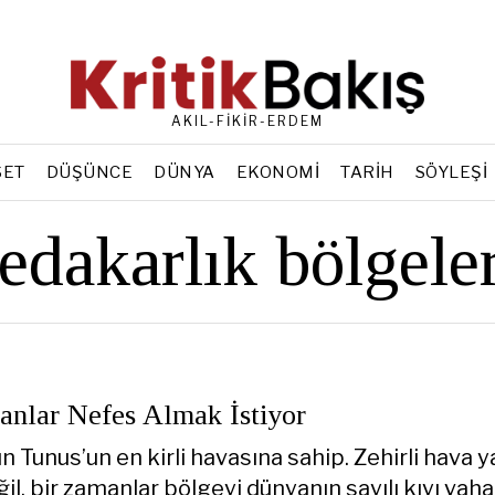
AKIL-FİKİR-ERDEM
SET
DÜŞÜNCE
DÜNYA
EKONOMI
TARIH
SÖYLEŞI
fedakarlık bölgeler
anlar Nefes Almak İstiyor
Tunus’un en kirli havasına sahip. Zehirli hava y
ğil, bir zamanlar bölgeyi dünyanın sayılı kıyı vah