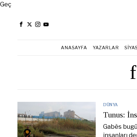
Close
Geç
ANASAYFA
YAZARLAR
SIYA
DÜNYA
Tunus: İns
Gabès bugün 
insanları de