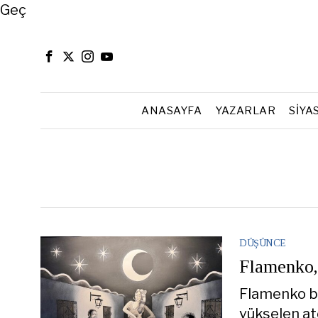
Close
Geç
ANASAYFA
YAZARLAR
SIYA
DÜŞÜNCE
Flamenko,
Flamenko bu
yükselen ate