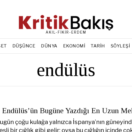
AKIL-FİKİR-ERDEM
SET
DÜŞÜNCE
DÜNYA
EKONOMI
TARIH
SÖYLEŞI
endülüs
 Endülüs’ün Bugüne Yazdığı En Uzun Me
gün çoğu kulağa yalnızca İspanya’nın güneyin
şli bir çığlık gibi gelir; oysa bu çığlığın içinde ç