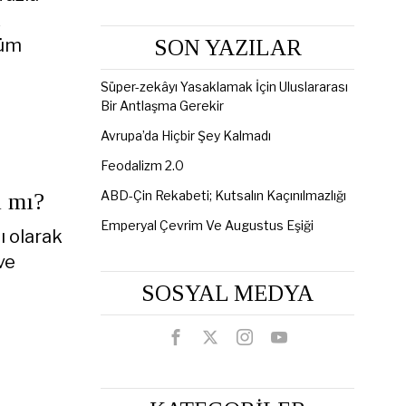
k
tüm
SON YAZILAR
Süper-zekâyı Yasaklamak İçin Uluslararası
Bir Antlaşma Gerekir
Avrupa’da Hiçbir Şey Kalmadı
Feodalizm 2.0
ABD-Çin Rekabeti; Kutsalın Kaçınılmazlığı
ı mı?
Emperyal Çevrim Ve Augustus Eşiği
ı olarak
ve
SOSYAL MEDYA