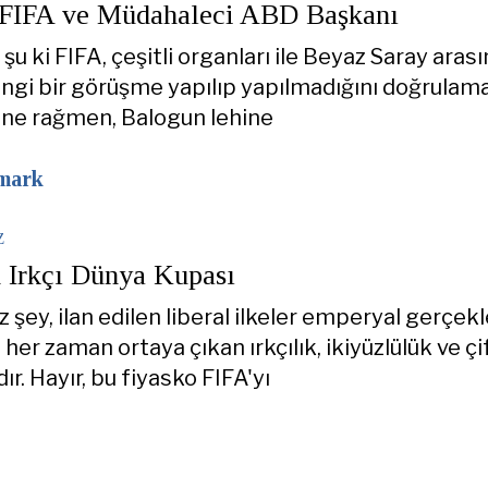
, FIFA ve Müdahaleci ABD Başkanı
şu ki FIFA, çeşitli organları ile Beyaz Saray aras
hangi bir görüşme yapılıp yapılmadığını doğrulam
ne rağmen, Balogun lehine
mark
Z
n Irkçı Dünya Kupası
şey, ilan edilen liberal ilkeler emperyal gerçekl
 her zaman ortaya çıkan ırkçılık, ikiyüzlülük ve çi
ır. Hayır, bu fiyasko FIFA'yı