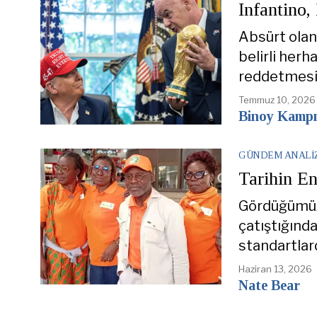
Infantino
Absürt olan 
belirli her
reddetmesi
Temmuz 10, 2026
Binoy Kamp
GÜNDEM ANALI
Tarihin E
Gördüğümüz 
çatıştığında
standartlard
Haziran 13, 2026
Nate Bear