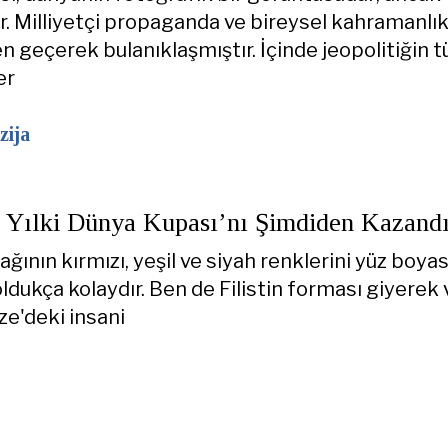
r. Milliyetçi propaganda ve bireysel kahramanlı
en geçerek bulanıklaşmıştır. İçinde jeopolitiğin 
er
zija
Bu Yılki Dünya Kupası’nı Şimdiden Kazand
rağının kırmızı, yeşil ve siyah renklerini yüz boyas
ldukça kolaydır. Ben de Filistin forması giyerek 
ze'deki insani