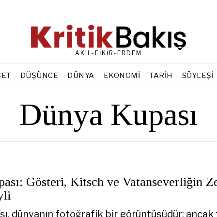
AKIL-FİKİR-ERDEM
SET
DÜŞÜNCE
DÜNYA
EKONOMI
TARIH
SÖYLEŞI
Dünya Kupası
sı: Gösteri, Kitsch ve Vatanseverliğin Ze
li
ı, dünyanın fotoğrafik bir görüntüsüdür; ancak 