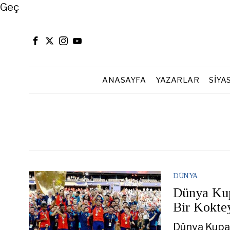
Close
Geç
ANASAYFA
YAZARLAR
SIYA
DÜNYA
Dünya Kupa
Bir Koktey
Dünya Kupas