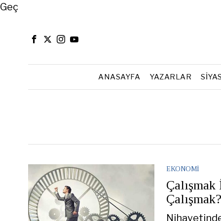
Close
Geç
ANASAYFA
YAZARLAR
SIYA
EKONOMI
Çalışmak 
Çalışmak
Nihayetinde