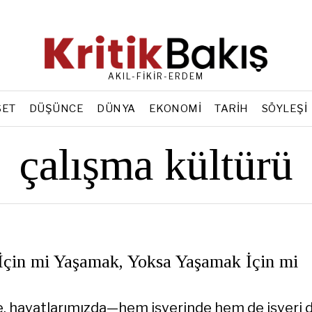
AKIL-FİKİR-ERDEM
SET
DÜŞÜNCE
DÜNYA
EKONOMI
TARIH
SÖYLEŞI
çalışma kültürü
İçin mi Yaşamak, Yoksa Yaşamak İçin mi
?
, hayatlarımızda—hem işyerinde hem de işyeri 