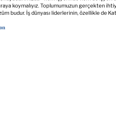
k sıraya koymalıyız. Toplumumuzun gerçekten ihti
m budur. İş dünyası liderlerinin, özellikle de Kat
gon