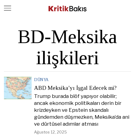
Close
Geç
BD-Meksika
ilişkileri
DÜNYA
ABD Meksika’yı İşgal Edecek mi?
Trump burada blöf yapıyor olabilir;
ancak ekonomik politikaları derin bir
krizdeyken ve Epstein skandalı
gündemden düşmezken, Meksika’da ani
ve dürtüsel adımlar atması
Ağustos 12, 2025