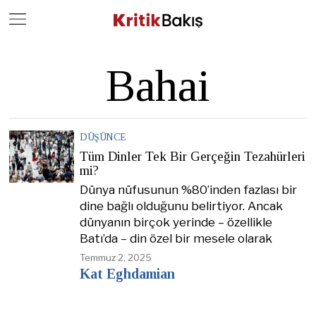
Close
Geç
Bahai
DÜŞÜNCE
Tüm Dinler Tek Bir Gerçeğin Tezahürleri
mi?
Dünya nüfusunun %80’inden fazlası bir
dine bağlı olduğunu belirtiyor. Ancak
dünyanın birçok yerinde – özellikle
Batı’da – din özel bir mesele olarak
Temmuz 2, 2025
Kat Eghdamian