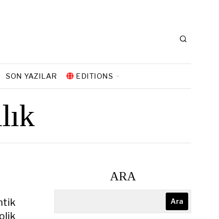
SON YAZILAR
EDITIONS
lık
ARA
ntik
Ara
olik