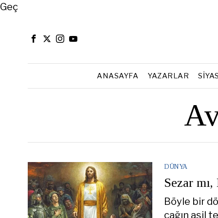
Close
Geç
ANASAYFA
YAZARLAR
SIYA
Av
DÜNYA
Sezar mı,
Böyle bir d
çağın asil t