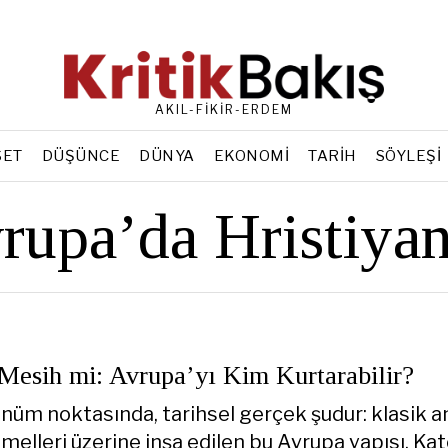
AKIL-FİKİR-ERDEM
SET
DÜŞÜNCE
DÜNYA
EKONOMI
TARIH
SÖYLEŞI
rupa’da Hristiyan
 Mesih mi: Avrupa’yı Kim Kurtarabilir?
önüm noktasında, tarihsel gerçek şudur: klasik a
emelleri üzerine inşa edilen bu Avrupa yapısı, Kat