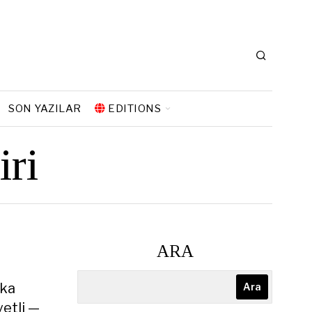
SON YAZILAR
EDITIONS
iri
ARA
ika
Ara
etli —