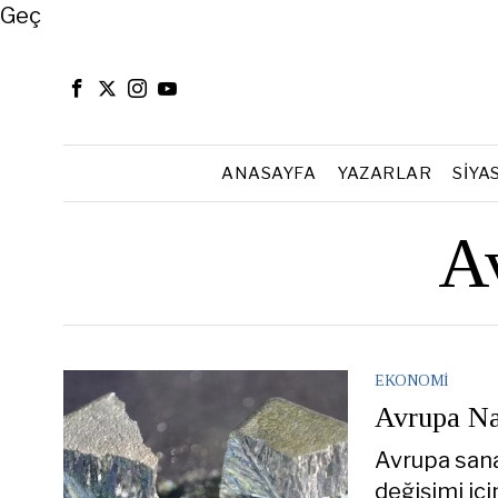
Close
Geç
ANASAYFA
YAZARLAR
SIYA
Av
EKONOMI
Avrupa Na
Avrupa sanay
değişimi i