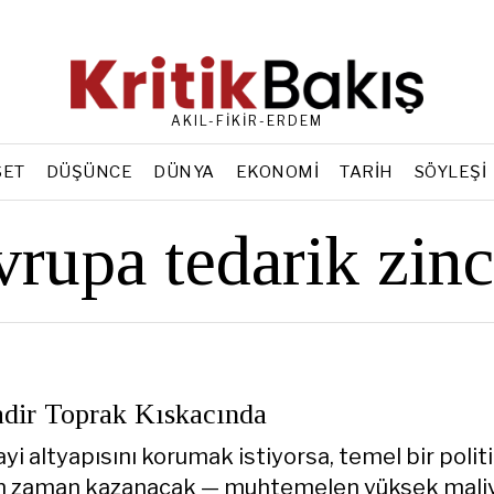
AKIL-FİKİR-ERDEM
SET
DÜŞÜNCE
DÜNYA
EKONOMI
TARIH
SÖYLEŞI
rupa tedarik zinc
dir Toprak Kıskacında
i altyapısını korumak istiyorsa, temel bir polit
çin zaman kazanacak — muhtemelen yüksek maliy