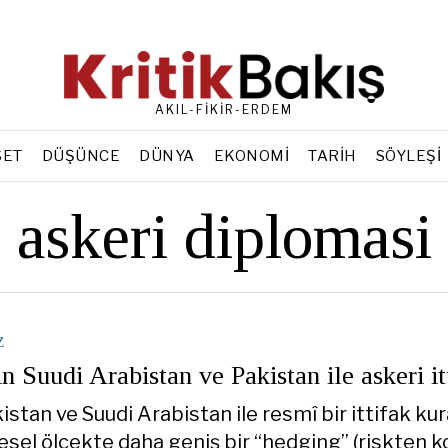
AKIL-FİKİR-ERDEM
SET
DÜŞÜNCE
DÜNYA
EKONOMI
TARIH
SÖYLEŞI
askeri diplomasi
Z
n Suudi Arabistan ve Pakistan ile askeri it
istan ve Suudi Arabistan ile resmî bir ittifak kur
sel ölçekte daha geniş bir “hedging” (riskten 