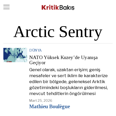
Close
Geç
Arctic Sentry
DÜNYA
NATO Yüksek Kuzey’de Uyanışa
Geçiyor
Genel olarak, uzaktan erişim; geniş
mesafeler ve sert iklim ile karakterize
edilen bir bölgede, geleneksel Arktik
gözetimindeki boşlukların giderilmesi,
mevcut tehditlerin öngörülmesi
Mart 25, 2026
Mathieu Boulègue