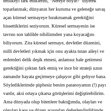
tehlikeyi fark ettiklerini, “Nereye böyle?” diyerek
toparlanmak; dünyanın her kuruma ve geleneğe savaş
açan küresel sermayeye bırakmamak gerektiğini
hissettiklerini seziyorum. Küresel sermayenin ise
tavrını son tahlilde nihilizmden yana koyacağını
biliyorum. Zira küresel sermaye, devletler düzenini,
milli devletleri yıkmak için onu ayakta tutan aileyi ve
erdemleri delik deşik etmesi, anlamsız hale getirmesi
gerektiğini çoktan fark etmiş ve ince bir strateji uzun
zamandır hayata geçirmeye çalışıyor gibi geliyor bana.
Söylediklerimde şüphesiz benim paranoyamın (!) payı
vardır, aksi ortaya çıkarsa görüşlerimi değiştirebilirim.
Ama dünyada olup bitenlere baktığımda, olayları ve
olguları kaos ve düzen açısından değerlendirdiğimde