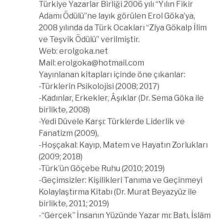
Türkiye Yazarlar Birliği 2006 yılı “Yılın Fikir
Adamı Ödülü”ne layık görülen Erol Göka’ya,
2008 yılında da Türk Ocakları “Ziya Gökalp İlim
ve Teşvik Ödülü” verilmiştir.
Web: erolgoka.net
Mail:
erolgoka@hotmail.com
Yayınlanan kitapları içinde öne çıkanlar:
-Türklerin Psikolojisi (2008; 2017)
-Kadınlar, Erkekler, Âşıklar (Dr. Sema Göka ile
birlikte, 2008)
-Yedi Düvele Karşı: Türklerde Liderlik ve
Fanatizm (2009),
-Hoşçakal: Kayıp, Matem ve Hayatın Zorlukları
(2009; 2018)
-Türk’ün Göçebe Ruhu (2010; 2019)
-Geçimsizler: Kişilikleri Tanıma ve Geçinmeyi
Kolaylaştırma Kitabı (Dr. Murat Beyazyüz ile
birlikte, 2011; 2019)
-“Gerçek” İnsanın Yüzünde Yazar mı: Batı, İslâm