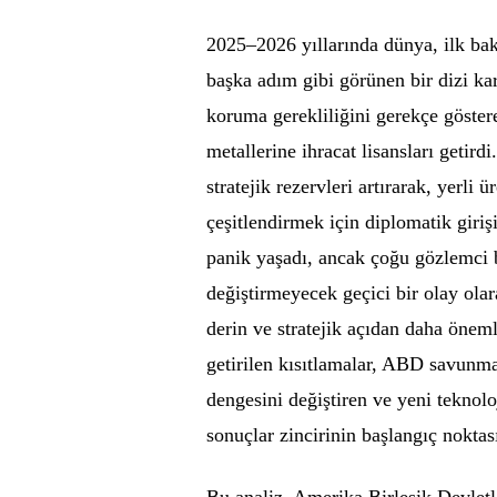
2025–2026 yıllarında dünya, ilk bakı
başka adım gibi görünen bir dizi kar
koruma gerekliliğini gerekçe göste
metallerine ihracat lisansları getird
stratejik rezervleri artırarak, yerli 
çeşitlendirmek için diplomatik girişi
panik yaşadı, ancak çoğu gözlemci b
değiştirmeyecek geçici bir olay ola
derin ve stratejik açıdan daha öneml
getirilen kısıtlamalar, ABD savunma 
dengesini değiştiren ve yeni teknolo
sonuçlar zincirinin başlangıç noktası
Bu analiz, Amerika Birleşik Devletle