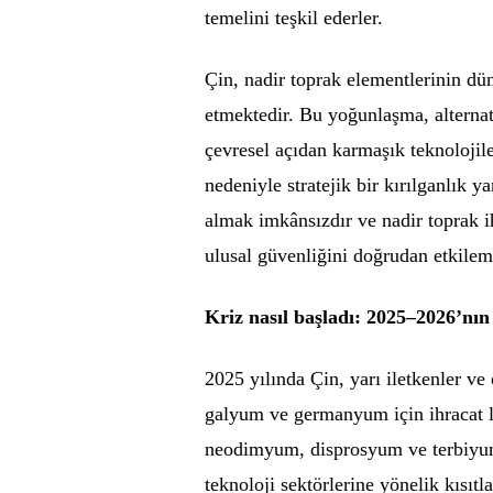
temelini teşkil ederler.
Çin, nadir toprak elementlerinin dü
etmektedir. Bu yoğunlaşma, alternati
çevresel açıdan karmaşık teknolojil
nedeniyle stratejik bir kırılganlık y
almak imkânsızdır ve nadir toprak i
ulusal güvenliğini doğrudan etkilem
Kriz nasıl başladı: 2025–2026’nın
2025 yılında Çin, yarı iletkenler ve 
galyum ve germanyum için ihracat l
neodimyum, disprosyum ve terbiyum d
teknoloji sektörlerine yönelik kısı