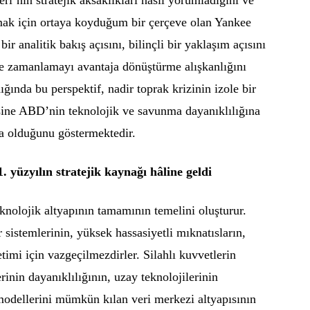
amak için ortaya koyduğum bir çerçeve olan Yankee
bir analitik bakış açısını, bilinçli bir yaklaşım açısını
e zamanlamayı avantaja dönüştürme alışkanlığını
ğında bu perspektif, nadir toprak krizinin izole bir
sine ABD’nin teknolojik ve savunma dayanıklılığına
 olduğunu göstermektedir.
 yüzyılın stratejik kaynağı hâline geldi
knolojik altyapının tamamının temelini oluşturur.
r sistemlerinin, yüksek hassasiyetli mıknatısların,
etimi için vazgeçilmezdirler. Silahlı kuvvetlerin
inin dayanıklılığının, uzay teknolojilerinin
odellerini mümkün kılan veri merkezi altyapısının