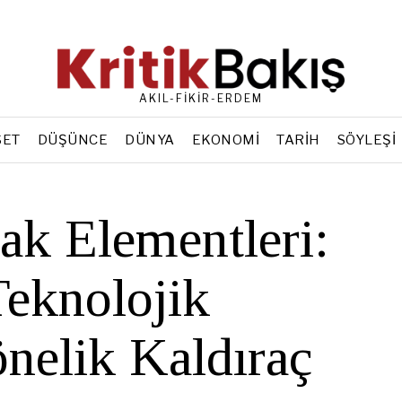
AKIL-FİKİR-ERDEM
SET
DÜŞÜNCE
DÜNYA
EKONOMI
TARIH
SÖYLEŞI
ak Elementleri:
eknolojik
nelik Kaldıraç