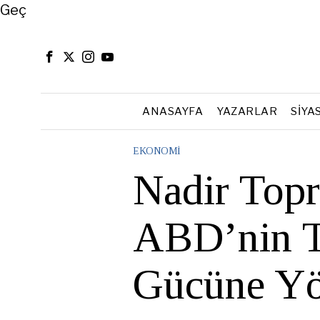
Close
Geç
ANASAYFA
YAZARLAR
SIYA
EKONOMI
Nadir Topr
ABD’nin T
Gücüne Yö