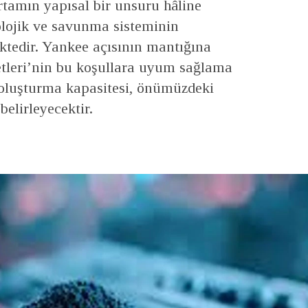
ortamın yapısal bir unsuru hâline
lojik ve savunma sisteminin
ektedir. Yankee açısının mantığına
etleri’nin bu koşullara uyum sağlama
i oluşturma kapasitesi, önümüzdeki
elirleyecektir.