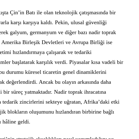
şta Çin’in Batı ile olan teknolojik çatışmasında bir
arla karşı karşıya kaldı. Pekin, ulusal güvenliği
rerek galyum, germanyum ve diğer bazı nadir toprak
i. Amerika Birleşik Devletleri ve Avrupa Birliği ise
üretimi hızlandırmaya çalışarak ve tedariki
mler başlatarak karşılık verdi. Piyasalar kısa vadeli bir
u durumu küresel ticaretin genel dinamiklerini
rak değerlendirdi. Ancak bu olayın arkasında daha
i bir süreç yatmaktadır. Nadir toprak ihracatına
tedarik zincirlerini sekteye uğratan, Afrika’daki etki
jik blokların oluşumunu hızlandıran birbirine bağlı
 hâline geldi.
ri’nin stratejik aksaklıkları nasıl yorumladığını ve