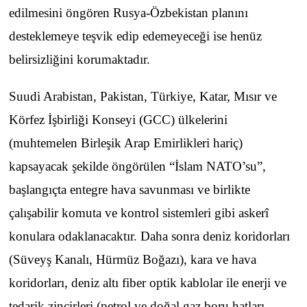
edilmesini öngören Rusya-Özbekistan planını
desteklemeye teşvik edip edemeyeceği ise henüz
belirsizliğini korumaktadır.
Suudi Arabistan, Pakistan, Türkiye, Katar, Mısır ve
Körfez İşbirliği Konseyi (GCC) ülkelerini
(muhtemelen Birleşik Arap Emirlikleri hariç)
kapsayacak şekilde öngörülen “İslam NATO’su”,
başlangıçta entegre hava savunması ve birlikte
çalışabilir komuta ve kontrol sistemleri gibi askerî
konulara odaklanacaktır. Daha sonra deniz koridorları
(Süveyş Kanalı, Hürmüz Boğazı), kara ve hava
koridorları, deniz altı fiber optik kablolar ile enerji ve
tedarik zincirleri (petrol ve doğal gaz boru hatları,