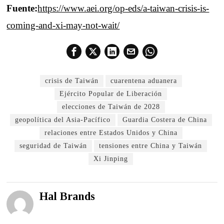
Fuente:
https://www.aei.org/op-eds/a-taiwan-crisis-is-
coming-and-xi-may-not-wait/
crisis de Taiwán
cuarentena aduanera
Ejército Popular de Liberación
elecciones de Taiwán de 2028
geopolítica del Asia-Pacífico
Guardia Costera de China
relaciones entre Estados Unidos y China
seguridad de Taiwán
tensiones entre China y Taiwán
Xi Jinping
Hal Brands