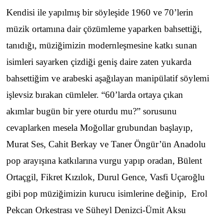
Kendisi ile yapılmış bir söyleşide 1960 ve 70’lerin
müzik ortamına dair çözümleme yaparken bahsettiği,
tanıdığı, müziğimizin modernleşmesine katkı sunan
isimleri sayarken çizdiği geniş daire zaten yukarda
bahsettiğim ve arabeski aşağılayan manipülatif söylemi
işlevsiz bırakan cümleler. “60’larda ortaya çıkan
akımlar bugün bir yere oturdu mu?” sorusunu
cevaplarken mesela Moğollar grubundan başlayıp,
Murat Ses, Cahit Berkay ve Taner Öngür’ün Anadolu
pop arayışına katkılarına vurgu yapıp oradan, Bülent
Ortaçgil, Fikret Kızılok, Durul Gence, Vasfi Uçaroğlu
gibi pop müziğimizin kurucu isimlerine değinip, Erol
Pekcan Orkestrası ve Süheyl Denizci-Ümit Aksu