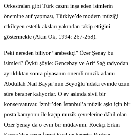
Orkestraları gibi Türk cazını inşa eden isimlerin
önemine atıf yapması, Türkiye’de modern müziği
etkileyen estetik aksları yakından takip ettiğini
göstermekte (Akın Ok, 1994: 267-268).
Peki nereden biliyor “arabeskçi” Özer Şenay bu
isimleri? Öykü şöyle: Gencebay ve Arif Sağ radyodan
ayrıldıktan sonra piyasanın önemli müzik adamı
Abdullah Nail Bayşu’nun Beyoğlu’ndaki evinde uzun
süre beraber kalıyorlar. O ev aslında sivil bir
konservatuvar. İzmir’den İstanbul’a müzik aşkı için bir
posta kamyonu ile kaçıp müzik çevrelerine dâhil olan
Özer Şenay da o evin bir müdavimi. Rockçı Erkin
Koray’dan cazcı İsmet Sıral ve baterist Burhan