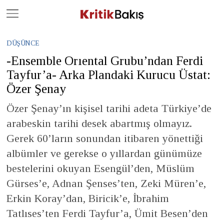
Close
Geç
DÜŞÜNCE
-Ensemble Orıental Grubu’ndan Ferdi
Tayfur’a- Arka Plandaki Kurucu Üstat:
Özer Şenay
Özer Şenay’ın kişisel tarihi adeta Türkiye’de
arabeskin tarihi desek abartmış olmayız.
Gerek 60’ların sonundan itibaren yönettiği
albümler ve gerekse o yıllardan günümüze
bestelerini okuyan Esengül’den, Müslüm
Gürses’e, Adnan Şenses’ten, Zeki Müren’e,
Erkin Koray’dan, Biricik’e, İbrahim
Tatlıses’ten Ferdi Tayfur’a, Ümit Besen’den