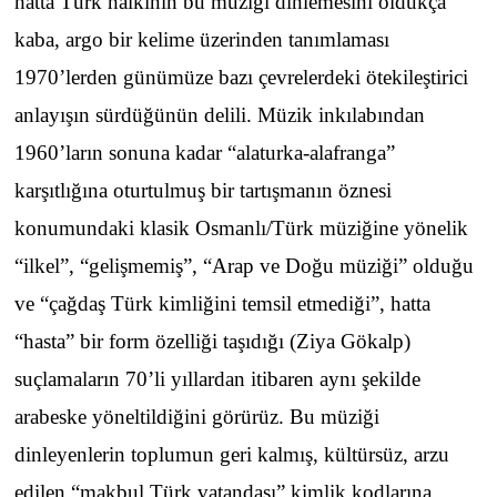
hatta Türk halkının bu müziği dinlemesini oldukça
kaba, argo bir kelime üzerinden tanımlaması
1970’lerden günümüze bazı çevrelerdeki ötekileştirici
anlayışın sürdüğünün delili. Müzik inkılabından
1960’ların sonuna kadar “alaturka-alafranga”
karşıtlığına oturtulmuş bir tartışmanın öznesi
konumundaki klasik Osmanlı/Türk müziğine yönelik
“ilkel”, “gelişmemiş”, “Arap ve Doğu müziği” olduğu
ve “çağdaş Türk kimliğini temsil etmediği”, hatta
“hasta” bir form özelliği taşıdığı (Ziya Gökalp)
suçlamaların 70’li yıllardan itibaren aynı şekilde
arabeske yöneltildiğini görürüz. Bu müziği
dinleyenlerin toplumun geri kalmış, kültürsüz, arzu
edilen “makbul Türk vatandaşı” kimlik kodlarına