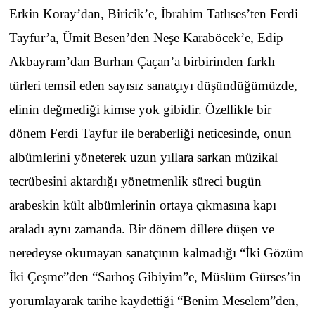
Erkin Koray’dan, Biricik’e, İbrahim Tatlıses’ten Ferdi
Tayfur’a, Ümit Besen’den Neşe Karaböcek’e, Edip
Akbayram’dan Burhan Çaçan’a birbirinden farklı
türleri temsil eden sayısız sanatçıyı düşündüğümüzde,
elinin değmediği kimse yok gibidir. Özellikle bir
dönem Ferdi Tayfur ile beraberliği neticesinde, onun
albümlerini yöneterek uzun yıllara sarkan müzikal
tecrübesini aktardığı yönetmenlik süreci bugün
arabeskin kült albümlerinin ortaya çıkmasına kapı
araladı aynı zamanda. Bir dönem dillere düşen ve
neredeyse okumayan sanatçının kalmadığı “İki Gözüm
İki Çeşme”den “Sarhoş Gibiyim”e, Müslüm Gürses’in
yorumlayarak tarihe kaydettiği “Benim Meselem”den,