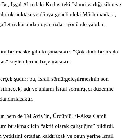
 Bu, İşgal Altındaki Kudüs’teki İslami varlığı silmeye
 doruk noktası ve dünya genelindeki Müslümanlara,
ir gaflet uykusundan uyanmaları yönünde yapılan
ini bir maske gibi kuşanacaktır. “Çok dinli bir arada
ras” söylemlerine başvuracaktır.
rçek şudur; bu, İsrail sömürgeleştirmesinin son
 silinecek, adı ve anlamı İsrail sömürgeci düzenine
andırılacaktır.
un hem de Tel Aviv’in, Ürdün’ü El-Aksa Camii
m bırakmak için “aktif olarak çalıştığını” bildirdi.
 yetkisini ortadan kaldıracak ve onun yerine İsrail