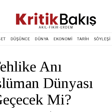
AKIL-FİKİR-ERDEM
SET
DÜŞÜNCE
DÜNYA
EKONOMI
TARIH
SÖYLEŞI
ehlike Anı
slüman Dünyası
Geçecek Mi?