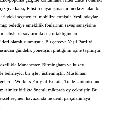
. Eko-popülist çizgide konumlanan lider Zack Polanski
t çizgiye karşı, Filistin dayanışmasını merkeze alan bir
lerindeki seçmenleri mobilize etmiştir. Yeşil adaylar
ış; belediye emeklilik fonlarının savaş sanayisine
l meclislerin soykırımla suç ortaklığından
ütleri olarak sunmuştur. Bu çerçeve Yeşil Parti’yi
şmasından gündelik yönetişim pratiğinin içine taşımıştır.
, özellikle Manchester, Birmingham ve kuzey
de belirleyici bir işlev üstlenmiştir. Müslüman
gelerde Workers Party of Britain, Trade Unionist and
sız isimler birlikte önemli miktarda oy çekmiştir. Bu
leneksel seçmen havuzunda ne denli parçalanmaya
.