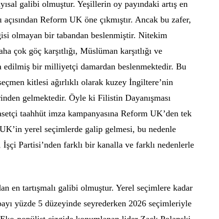
sal galibi olmuştur. Yeşillerin oy payındaki artış en
ı açısından Reform UK öne çıkmıştır. Ancak bu zafer,
ilgisi olmayan bir tabandan beslenmiştir. Nitekim
ha çok göç karşıtlığı, Müslüman karşıtlığı ve
şa edilmiş bir milliyetçi damardan beslenmektedir. Bu
men kitlesi ağırlıklı olarak kuzey İngiltere’nin
erinden gelmektedir. Öyle ki Filistin Dayanışması
yasetçi taahhüt imza kampanyasına Reform UK’den tek
 UK’in yerel seçimlerde galip gelmesi, bu nedenle
 İşçi Partisi’nden farklı bir kanalla ve farklı nedenlerle
dan en tartışmalı galibi olmuştur. Yerel seçimlere kadar
 payı yüzde 5 düzeyinde seyrederken 2026 seçimleriyle