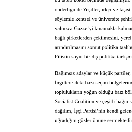
bu tablo köklü biçimde değişmiştir
önderliğinde Yeşiller, ırkçı ve faşis
söylemle kentsel ve üniversite şehir
yalnızca Gazze’yi kınamakla kalmam
bağlı şirketlerden çekilmesini, yere
arındırılmasını somut politika taahh
Filistin soyut bir dış politika tartı
Bağımsız adaylar ve küçük partiler
İngiltere’deki bazı seçim bölgelerin
toplulukların yoğun olduğu bazı böl
Socialist Coalition ve çeşitli bağım
dağılım, İşçi Partisi’nin kendi ge
uğradığını gözler önüne sermektedir