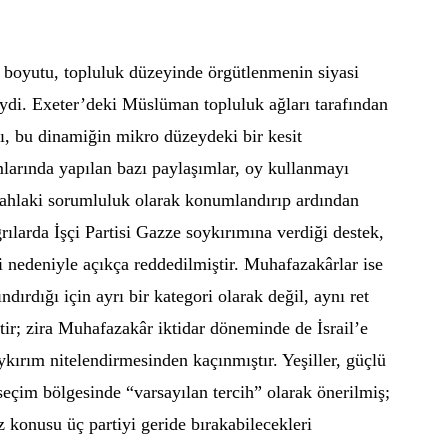
i boyutu, topluluk düzeyinde örgütlenmenin siyasi
ydi. Exeter’deki Müslüman topluluk ağları tarafından
rı, bu dinamiğin mikro düzeydeki bir kesit
larında yapılan bazı paylaşımlar, oy kullanmayı
 ahlaki sorumluluk olarak konumlandırıp ardından
ılarda İşçi Partisi Gazze soykırımına verdiği destek,
nedeniyle açıkça reddedilmiştir. Muhafazakârlar ise
dırdığı için ayrı bir kategori olarak değil, aynı ret
tir; zira Muhafazakâr iktidar döneminde de İsrail’e
soykırım nitelendirmesinden kaçınmıştır. Yeşiller, güçlü
eçim bölgesinde “varsayılan tercih” olarak önerilmiş;
 konusu üç partiyi geride bırakabilecekleri