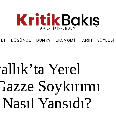
AKIL-FİKİR-ERDEM
SET
DÜŞÜNCE
DÜNYA
EKONOMI
TARIH
SÖYLEŞI
allık’ta Yerel
Gazze Soykırımı
 Nasıl Yansıdı?