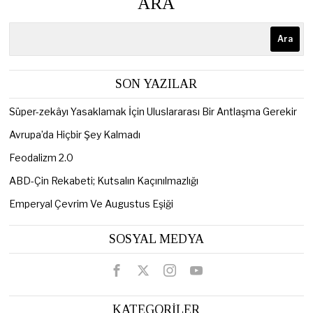
ARA
Ara
SON YAZILAR
Süper-zekâyı Yasaklamak İçin Uluslararası Bir Antlaşma Gerekir
Avrupa’da Hiçbir Şey Kalmadı
Feodalizm 2.0
ABD-Çin Rekabeti; Kutsalın Kaçınılmazlığı
Emperyal Çevrim Ve Augustus Eşiği
SOSYAL MEDYA
KATEGORİLER