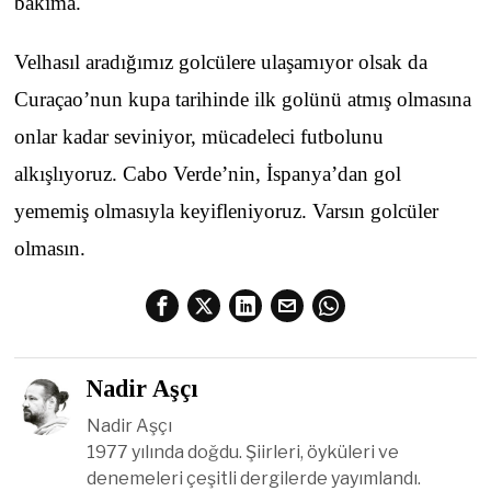
bakıma.
Velhasıl aradığımız golcülere ulaşamıyor olsak da
Curaçao’nun kupa tarihinde ilk golünü atmış olmasına
onlar kadar seviniyor, mücadeleci futbolunu
alkışlıyoruz. Cabo Verde’nin, İspanya’dan gol
yememiş olmasıyla keyifleniyoruz. Varsın golcüler
olmasın.
Nadir Aşçı
Nadir Aşçı
1977 yılında doğdu. Şiirleri, öyküleri ve
denemeleri çeşitli dergilerde yayımlandı.