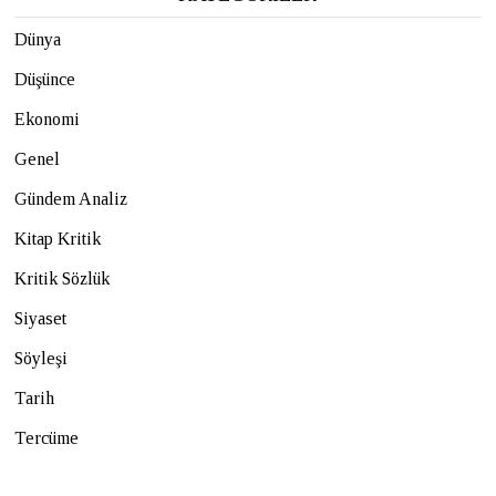
Dünya
Düşünce
Ekonomi
Genel
Gündem Analiz
Kitap Kritik
Kritik Sözlük
Siyaset
Söyleşi
Tarih
Tercüme