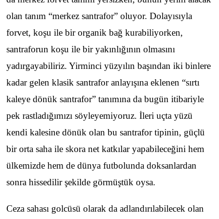
olan tanım “merkez santrafor” oluyor. Dolayısıyla
forvet, koşu ile bir organik bağ kurabiliyorken,
santraforun koşu ile bir yakınlığının olmasını
yadırgayabiliriz. Yirminci yüzyılın başından iki binlere
kadar gelen klasik santrafor anlayışına eklenen “sırtı
kaleye dönük santrafor” tanımına da bugün itibariyle
pek rastladığımızı söyleyemiyoruz. İleri uçta yüzü
kendi kalesine dönük olan bu santrafor tipinin, güçlü
bir orta saha ile skora net katkılar yapabileceğini hem
ülkemizde hem de dünya futbolunda doksanlardan
sonra hissedilir şekilde görmüştük oysa.
Ceza sahası golcüsü olarak da adlandırılabilecek olan