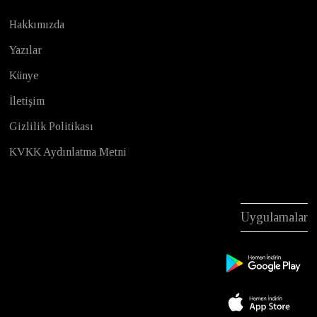
Hakkımızda
Yazılar
Künye
İletişim
Gizlilik Politikası
KVKK Aydınlatma Metni
Uygulamalar