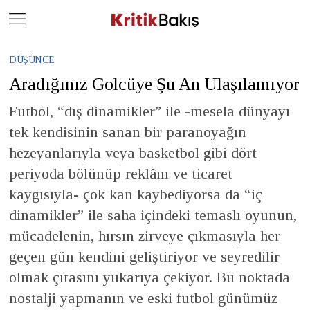
Close
Geç
DÜŞÜNCE
Aradığınız Golcüye Şu An Ulaşılamıyor
Futbol, “dış dinamikler” ile -mesela dünyayı
tek kendisinin sanan bir paranoyağın
hezeyanlarıyla veya basketbol gibi dört
periyoda bölünüp reklâm ve ticaret
kaygısıyla- çok kan kaybediyorsa da “iç
dinamikler” ile saha içindeki temaslı oyunun,
mücadelenin, hırsın zirveye çıkmasıyla her
geçen gün kendini geliştiriyor ve seyredilir
olmak çıtasını yukarıya çekiyor. Bu noktada
nostalji yapmanın ve eski futbol günümüz