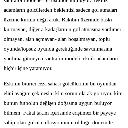
santrafor modelleri el üstünde tutuluyor. Teknik
adamların golcülerden beklentisi sadece gol atmaları
üzerine kurulu değil artık. Rakibin üzerinde baskı
kurmayan, diğer arkadaşlarının gol atmasına yardımcı
olmayan, alan açmayan- alan boşaltmayan, toplu
oyunda/topsuz oyunda gerektiğinde savunmasına
yardıma gitmeyen santrafor modeli teknik adamların
hiçbir işine yaramıyor.
Eskinin bitirici ceza sahası golcülerinin bu oyundan
elini ayağını çekmesini kim sorun olarak görüyor, kim
bunun futbolun değişen doğasına uygun buluyor
bilmem. Fakat takım içerisinde erişilmez bir payeye
sahip olan golcü enflasyonunun olduğu dönemde