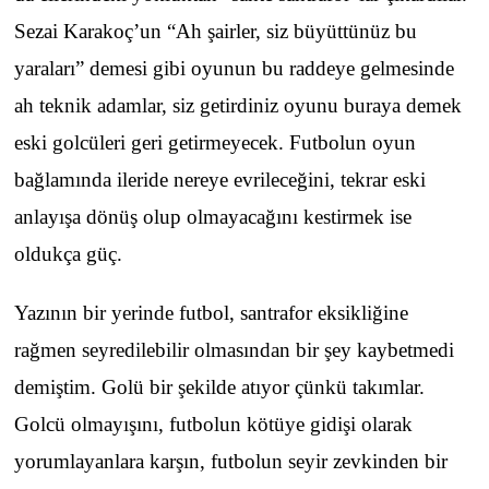
Sezai Karakoç’un “Ah şairler, siz büyüttünüz bu
yaraları” demesi gibi oyunun bu raddeye gelmesinde
ah teknik adamlar, siz getirdiniz oyunu buraya demek
eski golcüleri geri getirmeyecek. Futbolun oyun
bağlamında ileride nereye evrileceğini, tekrar eski
anlayışa dönüş olup olmayacağını kestirmek ise
oldukça güç.
Yazının bir yerinde futbol, santrafor eksikliğine
rağmen seyredilebilir olmasından bir şey kaybetmedi
demiştim. Golü bir şekilde atıyor çünkü takımlar.
Golcü olmayışını, futbolun kötüye gidişi olarak
yorumlayanlara karşın, futbolun seyir zevkinden bir