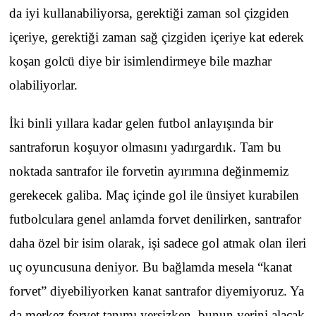
da iyi kullanabiliyorsa, gerektiği zaman sol çizgiden
içeriye, gerektiği zaman sağ çizgiden içeriye kat ederek
koşan golcü diye bir isimlendirmeye bile mazhar
olabiliyorlar.
İki binli yıllara kadar gelen futbol anlayışında bir
santraforun koşuyor olmasını yadırgardık. Tam bu
noktada santrafor ile forvetin ayırımına değinmemiz
gerekecek galiba. Maç içinde gol ile ünsiyet kurabilen
futbolculara genel anlamda forvet denilirken, santrafor
daha özel bir isim olarak, işi sadece gol atmak olan ileri
uç oyuncusuna deniyor. Bu bağlamda mesela “kanat
forvet” diyebiliyorken kanat santrafor diyemiyoruz. Ya
da merkez forvet tanımı yersizken, bunun yerini alacak