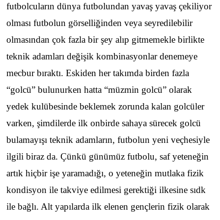
futbolcuların dünya futbolundan yavaş yavaş çekiliyor
olması futbolun görselliğinden veya seyredilebilir
olmasından çok fazla bir şey alıp gitmemekle birlikte
teknik adamları değişik kombinasyonlar denemeye
mecbur bıraktı. Eskiden her takımda birden fazla
“golcü” bulunurken hatta “müzmin golcü” olarak
yedek kulübesinde beklemek zorunda kalan golcüler
varken, şimdilerde ilk onbirde sahaya sürecek golcü
bulamayışı teknik adamların, futbolun yeni veçhesiyle
ilgili biraz da. Çünkü günümüz futbolu, saf yeteneğin
artık hiçbir işe yaramadığı, o yeteneğin mutlaka fizik
kondisyon ile takviye edilmesi gerektiği ilkesine sıdk
ile bağlı. Alt yapılarda ilk elenen gençlerin fizik olarak