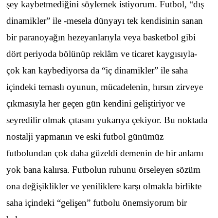
şey kaybetmediğini söylemek istiyorum. Futbol, “dış
dinamikler” ile -mesela dünyayı tek kendisinin sanan
bir paranoyağın hezeyanlarıyla veya basketbol gibi
dört periyoda bölünüp reklâm ve ticaret kaygısıyla-
çok kan kaybediyorsa da “iç dinamikler” ile saha
içindeki temaslı oyunun, mücadelenin, hırsın zirveye
çıkmasıyla her geçen gün kendini geliştiriyor ve
seyredilir olmak çıtasını yukarıya çekiyor. Bu noktada
nostalji yapmanın ve eski futbol günümüz
futbolundan çok daha güzeldi demenin de bir anlamı
yok bana kalırsa. Futbolun ruhunu örseleyen sözüm
ona değişiklikler ve yeniliklere karşı olmakla birlikte
saha içindeki “gelişen” futbolu önemsiyorum bir