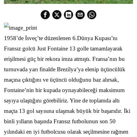
1958’de İsveç’te düzenlenen 6.Dünya Kupası’nı
Fransız golcü Just Fontaine 13 golle tamamlayarak
erişilmesi güç bir rekora imza atmıştı. Fransa’nın bu
turnuvada yarı finalde Brezilya’ya elenip üçüncülük
maçına çıktığını ve üçüncü olduğunu baz alırsak,
Fontaine’nin bir kupada oynayabileceği maksimum
sayıya ulaştığını görebiliriz. Yine de toplamda altı
maçta 13 gol sayısına ulaşmak büyük bir başarıdır. İki
binli yılların başında Fransız futbolunun son 50
yılındaki en iyi futbolcusu olarak seçilmesine rağmen