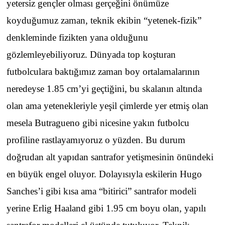
yetersiz gençler olması gerçeğini önümüze
koyduğumuz zaman, teknik ekibin “yetenek-fizik”
denkleminde fizikten yana olduğunu
gözlemleyebiliyoruz. Dünyada top koşturan
futbolculara baktığımız zaman boy ortalamalarının
neredeyse 1.85 cm’yi geçtiğini, bu skalanın altında
olan ama yetenekleriyle yeşil çimlerde yer etmiş olan
mesela Butragueno gibi nicesine yakın futbolcu
profiline rastlayamıyoruz o yüzden. Bu durum
doğrudan alt yapıdan santrafor yetişmesinin önündeki
en büyük engel oluyor. Dolayısıyla eskilerin Hugo
Sanches’i gibi kısa ama “bitirici” santrafor modeli
yerine Erlig Haaland gibi 1.95 cm boyu olan, yapılı