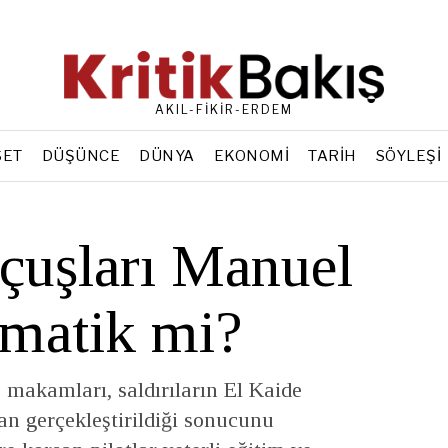
AKIL-FİKİR-ERDEM
SET
DÜŞÜNCE
DÜNYA
EKONOMI
TARIH
SÖYLEŞI
çuşları Manuel
omatik mi?
makamları, saldırıların El Kaide
dan gerçekleştirildiği sonucunu