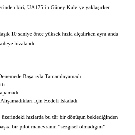
erinden biri, UA175’in Güney Kule’ye yaklaşırken
aşık 10 saniye önce yüksek hızla alçalırken aynı anda
kuleye hizalandı.
k Denemede Başarıyla Tamamlayamadı
ttı
Yapamadı
 Alışamadıkları İçin Hedefi Iskaladı
t üzerindeki hızlarda bu tür bir dönüşün beklediğinden
başka bir pilot manevranın “sezgisel olmadığını”