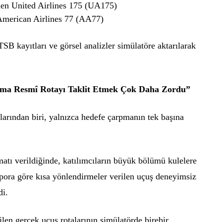
len United Airlines 175 (UA175)
 American Airlines 77 (AA77)
TSB kayıtları ve görsel analizler simülatöre aktarılarak
a Resmî Rotayı Taklit Etmek Çok Daha Zordu”
larından biri, yalnızca hedefe çarpmanın tek başına
matı verildiğinde, katılımcıların büyük bölümü kulelere
pora göre kısa yönlendirmeler verilen uçuş deneyimsiz
di.
len gerçek uçuş rotalarının simülatörde birebir