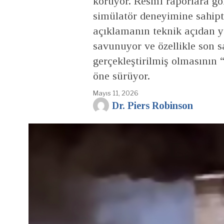
koruyor. Resmî raporlara gör
simülatör deneyimine sahipti
açıklamanın teknik açıdan ye
savunuyor ve özellikle son 
gerçekleştirilmiş olmasının
öne sürüyor.
Mayıs 11, 2026
Dr. Piers Robinson