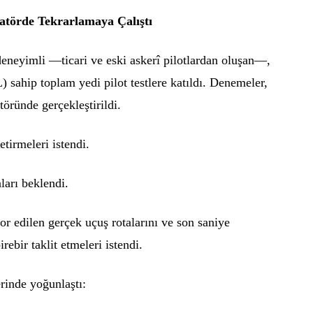
latörde Tekrarlamaya Çalıştı
neyimli —ticari ve eski askerî pilotlardan oluşan—,
L) sahip toplam yedi pilot testlere katıldı. Denemeler,
öründe gerçekleştirildi.
etirmeleri istendi.
ları beklendi.
or edilen gerçek uçuş rotalarını ve son saniye
bir taklit etmeleri istendi.
erinde yoğunlaştı: