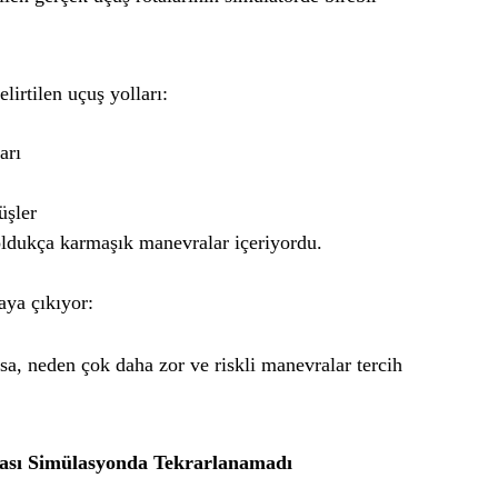
lirtilen uçuş yolları:
arı
üşler
oldukça karmaşık manevralar içeriyordu.
aya çıkıyor:
a, neden çok daha zor ve riskli manevralar tercih
ası Simülasyonda Tekrarlanamadı