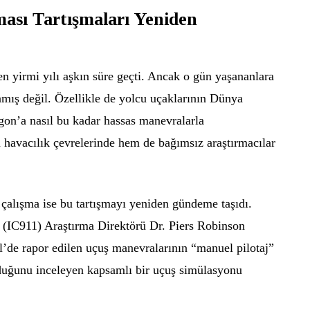
ası Tartışmaları Yeniden
en yirmi yılı aşkın süre geçti. Ancak o gün yaşananlara
mış değil. Özellikle de yolcu uçaklarının Dünya
gon’a nasıl bu kadar hassas manevralarla
m havacılık çevrelerinde hem de bağımsız araştırmacılar
çalışma ise bu tartışmayı yeniden gündeme taşıdı.
ce (IC911) Araştırma Direktörü Dr. Piers Robinson
ül’de rapor edilen uçuş manevralarının “manuel pilotaj”
lduğunu inceleyen kapsamlı bir uçuş simülasyonu