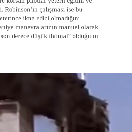
e korsan pilotlar yeterli eğitim ve
. Robinson’ın çalışması ise bu
terince ikna edici olmadığını
saniye manevralarının manuel olarak
 “son derece düşük ihtimal” olduğunu