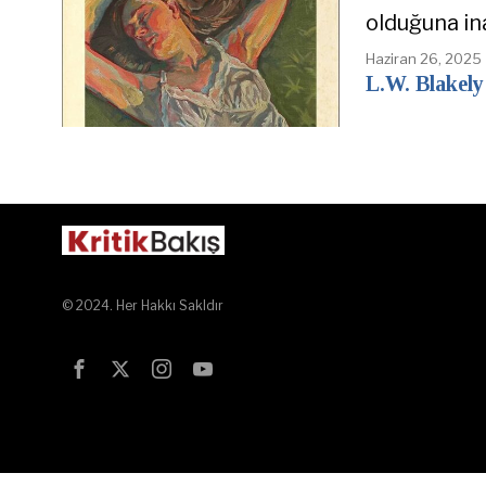
olduğuna in
Haziran 26, 2025
L.W. Blakely
© 2024. Her Hakkı Sakldır
Test