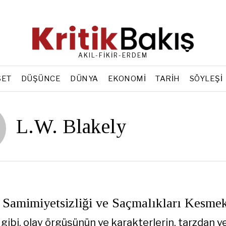
AKIL-FİKİR-ERDEM
SET
DÜŞÜNCE
DÜNYA
EKONOMI
TARIH
SÖYLEŞI
L.W. Blakely
Samimiyetsizliği ve Saçmalıkları Kesme
 gibi, olay örgüsünün ve karakterlerin, tarzdan 