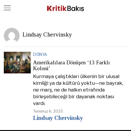
Close
Geç
Lindsay Chervinsky
DÜNYA
Amerikalılara Dönüşen ‘13 Farklı
Koloni’
Kurmaya çalıştıkları ülkenin bir ulusal
kimliği ya da kültürü yoktu—ne bayrak,
ne marş, ne de halkın etrafında
birleşebileceği bir dayanak noktası
vardı.
Temmuz 6, 2025
Lindsay Chervinsky