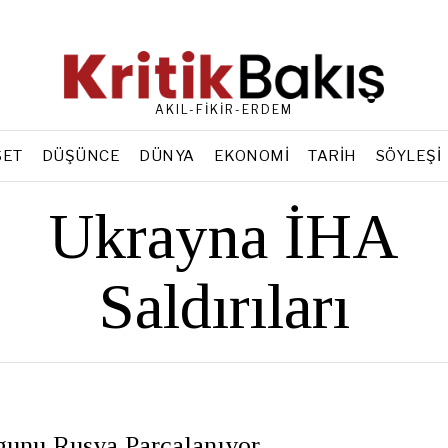
AKIL-FİKİR-ERDEM
SET
DÜŞÜNCE
DÜNYA
EKONOMI
TARIH
SÖYLEŞI
Ukrayna İHA
Saldırıları
gunu Rusya Parçalanıyor