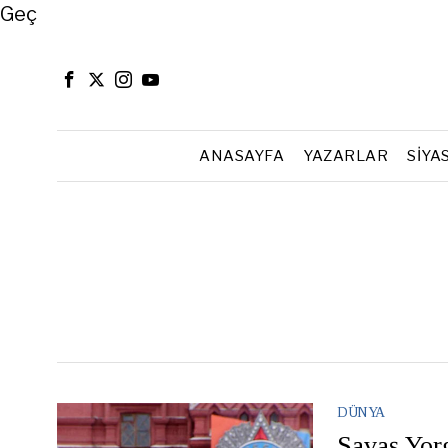
Close
Geç
ANASAYFA
YAZARLAR
SIYA
DÜNYA
Savaş Yor