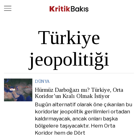
Close
Geç
Türkiye
jeopolitiği
DÜNYA
Hürmüz Darboğazı mı? Türkiye, Orta
Koridor’un Kralı Olmak İstiyor
Bugün alternatif olarak öne çıkarılan bu
koridorlar jeopolitik gerilimleri ortadan
kaldırmayacak, ancak onları başka
bölgelere taşıyacaktır. Hem Orta
Koridor hem de Dört