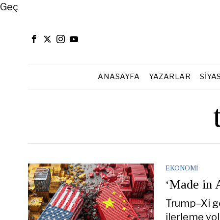
Close
Geç
ANASAYFA
YAZARLAR
SIYA
EKONOMI
‘Made in 
Trump–Xi gör
ilerleme yol