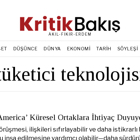
AKIL-FİKİR-ERDEM
SET
DÜŞÜNCE
DÜNYA
EKONOMI
TARIH
SÖYLEŞI
tüketici teknolojis
America’ Küresel Ortaklara İhtiyaç Duyuy
üşmesi, ilişkileri sıfırlayabilir ve daha istikrarlı 
u inşa edilmesine yardımcı olabilir—daha sürdürü