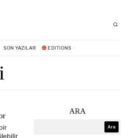
SON YAZILAR
EDITIONS
i
ARA
or
bir
Ara
lebilir