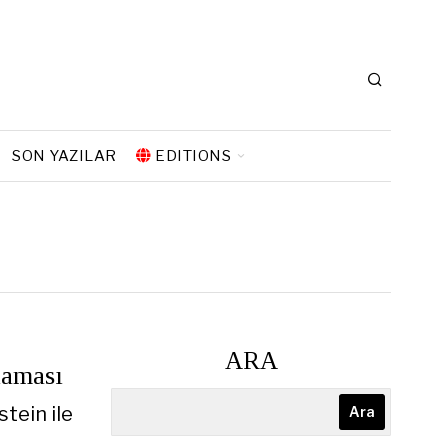
SON YAZILAR
EDITIONS
ARA
laması
tein ile
Ara