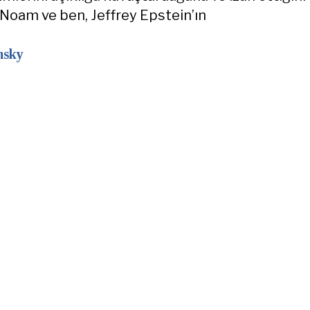
oam ve ben, Jeffrey Epstein’ın
msky