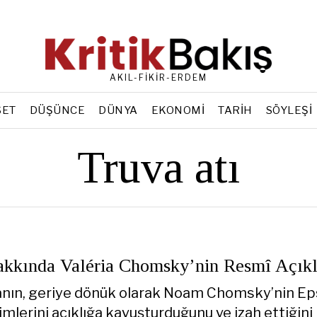
AKIL-FİKİR-ERDEM
SET
DÜŞÜNCE
DÜNYA
EKONOMI
TARIH
SÖYLEŞI
Truva atı
akkında Valéria Chomsky’nin Resmî Açık
nın, geriye dönük olarak Noam Chomsky’nin Eps
imlerini açıklığa kavuşturduğunu ve izah ettiğini