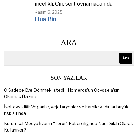
incelikli: Çin, sert oynamadan da
Kasım 6, 2025
Hua Bin
ARA
Ara
SON YAZILAR
O Sadece Eve Dönmek İstedi—Homeros’un Odysseia’sını
Okumak Üzerine
İyot eksikliği: Veganlar, vejetaryenler ve hamile kadınlar büyük
risk altında
Kurumsal Medya İslam’ı “Terör” Haberciliğinde Nasıl Silah Olarak
Kullanıyor?