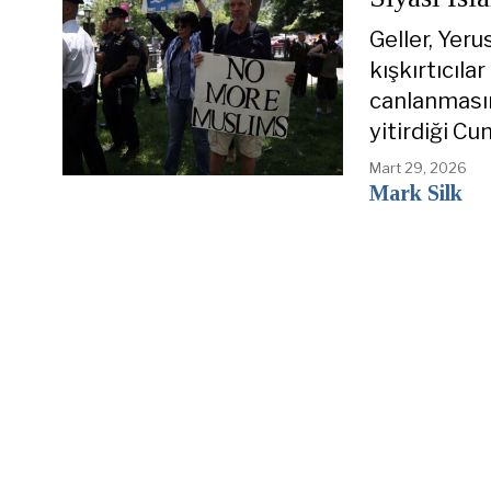
Geller, Yer
kışkırtıcıla
canlanmasın
yitirdiği C
Mart 29, 2026
Mark Silk