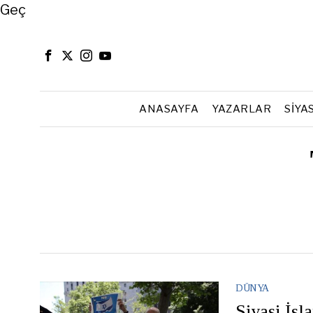
Close
Geç
ANASAYFA
YAZARLAR
SIYA
DÜNYA
Siyasi İsl