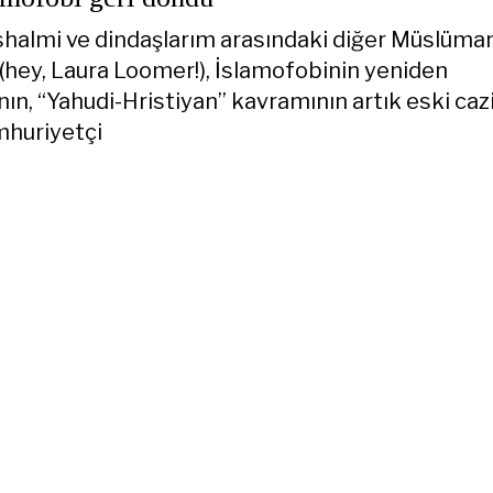
ushalmi ve dindaşlarım arasındaki diğer Müslüman
r (hey, Laura Loomer!), İslamofobinin yeniden
ın, “Yahudi-Hristiyan” kavramının artık eski caz
umhuriyetçi