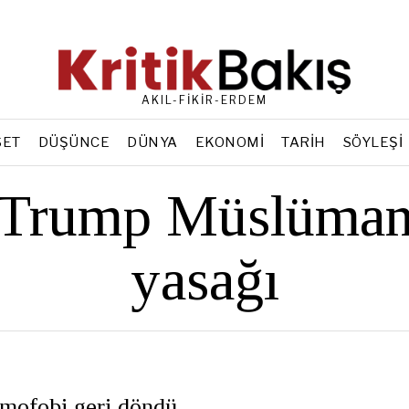
AKIL-FİKİR-ERDEM
SET
DÜŞÜNCE
DÜNYA
EKONOMI
TARIH
SÖYLEŞI
Trump Müslüma
yasağı
amofobi geri döndü