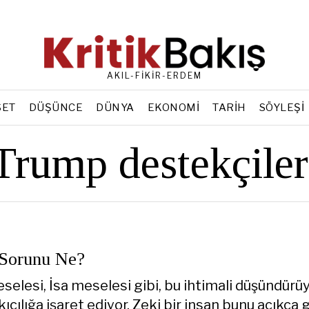
AKIL-FİKİR-ERDEM
SET
DÜŞÜNCE
DÜNYA
EKONOMI
TARIH
SÖYLEŞI
Trump destekçiler
Sorunu Ne?
elesi, İsa meselesi gibi, bu ihtimali düşündürüy
ıkıcılığa işaret ediyor. Zeki bir insan bunu açıkça g