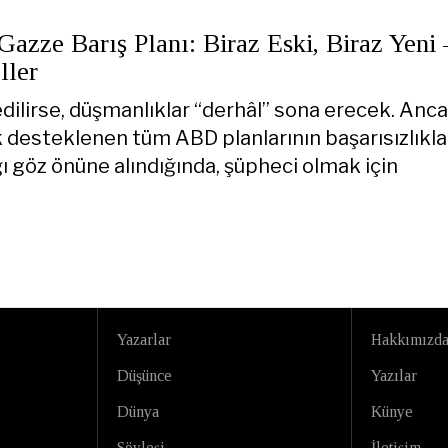
azze Barış Planı: Biraz Eski, Biraz Yeni 
ller
edilirse, düşmanlıklar “derhâl” sona erecek. Anc
 desteklenen tüm ABD planlarının başarısızlıkla
ı göz önüne alındığında, şüpheci olmak için
Yazarlar
Hakkımızd
Düşünce
Yazılar
Dünya
Künye
Söyleşi
İletişim