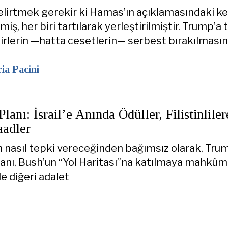
elirtmek gerekir ki Hamas’ın açıklamasındaki ke
miş, her biri tartılarak yerleştirilmiştir. Trump’a
sirlerin —hatta cesetlerin— serbest bırakılmasın
ia Pacini
lanı: İsrail’e Anında Ödüller, Filistinliler
aadler
rin nasıl tepki vereceğinden bağımsız olarak, Tru
anı, Bush’un “Yol Haritası”na katılmaya mahkûm
e diğeri adalet