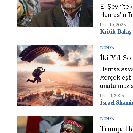
El-Şeyh’tek
Hamas’ın Tr
Ekim 10, 2025
Kritik Bakış
DÜNYA
İki Yıl So
Hamas savaş
gerçekleşti
unutulmaz sa
Ekim 9, 2025
İsrael Shami
DÜNYA
Trump, Ha