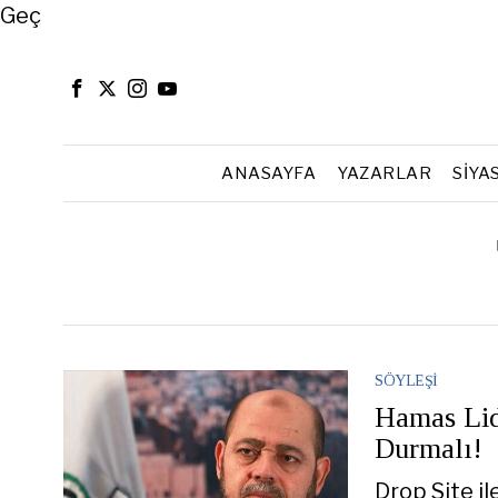
Close
Geç
ANASAYFA
YAZARLAR
SIYA
SÖYLEŞI
Hamas Lid
Durmalı!
Drop Site i