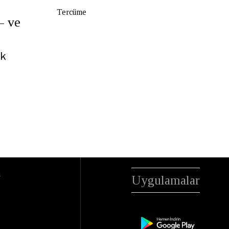
Tercüme
– ve
ak
a
Uygulamalar