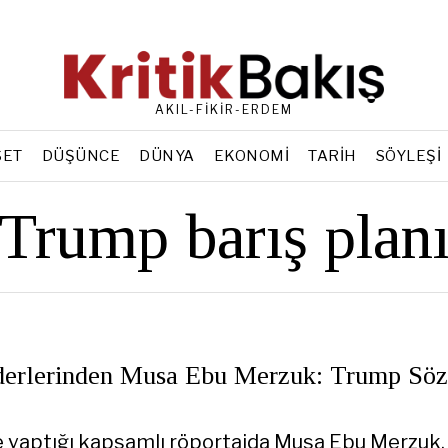
AKIL-FİKİR-ERDEM
SET
DÜŞÜNCE
DÜNYA
EKONOMI
TARIH
SÖYLEŞI
Trump barış plan
erlerinden Musa Ebu Merzuk: Trump Sö
le yaptığı kapsamlı röportajda Musa Ebu Merzuk