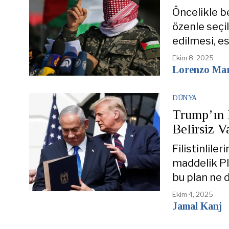
Öncelikle b
özenle seçil
edilmesi, e
Ekim 8, 2025
Lorenzo Mar
DÜNYA
Trump’ın P
Belirsiz V
Filistinlile
maddelik Pl
bu plan ne d
Ekim 4, 2025
Jamal Kanj