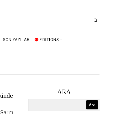
SON YAZILAR
EDITIONS
ı
ARA
zünde
Ara
, Şarm