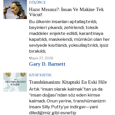
DÜŞÜNCE
Hazır Mısınız?: İnsan Ve Makine Tek
Vücut!
Bu ülkenin insanları aptallaştırıldı,
beyinleri yıkandı, zehirlendi, toksik
maddeler enjekte edildi, karantinaya
kapatıldı, maskelendi, mümkün olan her
seviyede kısıtlandı, yoksullaştırıldı, işsiz
bırakıldı,
Mayıs 27, 2026
Gary D. Barnett
KITAP KRITIK
Transhümanizm: Kitaptaki En Eski Hile
Artık “insan olarak kalmak”tan ya da
“insan doğası”ndan söz eden kimse
kalmadı. Onun yerine, transhümanizm
insanı Silly Putty’ye indirger—yani
dilediğimiz gibi esnetip