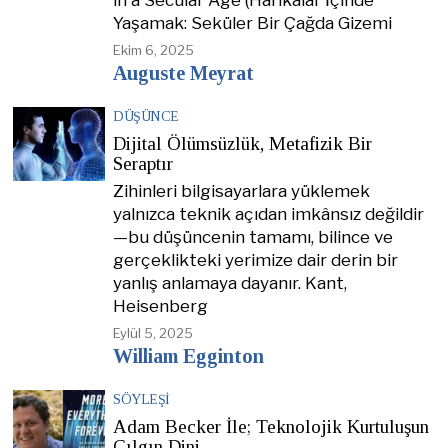
in a Secular Age (Harikalar İçinde
Yaşamak: Seküler Bir Çağda Gizemi
Ekim 6, 2025
Auguste Meyrat
DÜŞÜNCE
Dijital Ölümsüzlük, Metafizik Bir
Seraptır
Zihinleri bilgisayarlara yüklemek
yalnızca teknik açıdan imkânsız değildir
—bu düşüncenin tamamı, bilince ve
gerçeklikteki yerimize dair derin bir
yanlış anlamaya dayanır. Kant,
Heisenberg
Eylül 5, 2025
William Egginton
SÖYLEŞI
Adam Becker İle; Teknolojik Kurtuluşun
Çılgın Dini