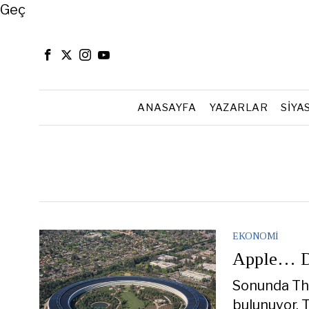
Close
Geç
ANASAYFA
YAZARLAR
SIYA
EKONOMI
Apple… Di
Sonunda Tho
bulunuyor. 