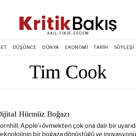
AKIL-FİKİR-ERDEM
SET
DÜŞÜNCE
DÜNYA
EKONOMI
TARIH
SÖYLEŞI
Tim Cook
jital Hürmüz Boğazı
rnhill, Apple’ı övmekten çok ona dair bir uyarıd
Teknolojinin bir boğaza dönüştüğü ve inovasyon