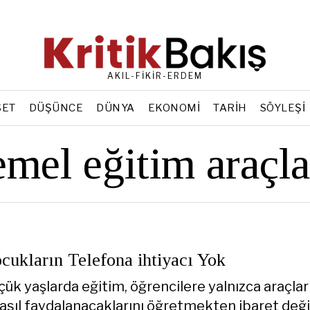
AKIL-FİKİR-ERDEM
SET
DÜŞÜNCE
DÜNYA
EKONOMI
TARIH
SÖYLEŞI
emel eğitim araçla
cukların Telefona ihtiyacı Yok
çük yaşlarda eğitim, öğrencilere yalnızca araçlar
sıl faydalanacaklarını öğretmekten ibaret değil