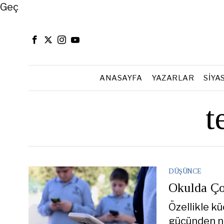
Close
Geç
ANASAYFA
YAZARLAR
SIYA
t
DÜŞÜNCE
Okulda Ço
Özellikle kü
gücünden na