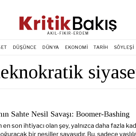
AKIL-FİKİR-ERDEM
SET
DÜŞÜNCE
DÜNYA
EKONOMI
TARIH
SÖYLEŞI
teknokratik siyase
ın Sahte Nesil Savaşı: Boomer-Bashing
en son ihtiyacı olan şey, yalnızca daha fazla kad
oğuracak bir nesiller savaşıdır. Bu, sadece yaşlıl