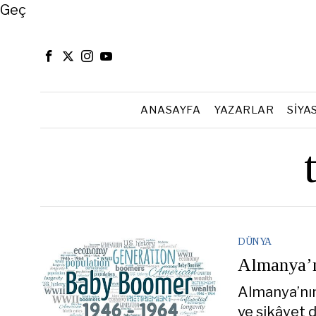
Close
Geç
ANASAYFA
YAZARLAR
SIYA
DÜNYA
Almanya’n
Almanya’nın 
ve şikâyet d