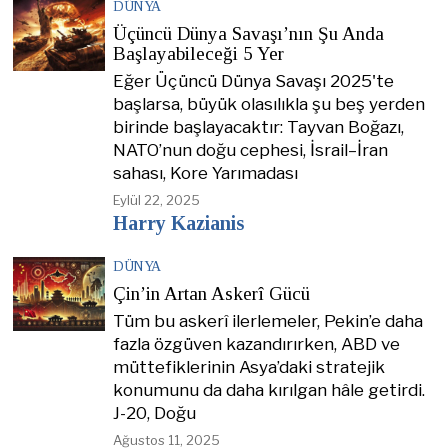
DÜNYA
Üçüncü Dünya Savaşı’nın Şu Anda
Başlayabileceği 5 Yer
Eğer Üçüncü Dünya Savaşı 2025'te
başlarsa, büyük olasılıkla şu beş yerden
birinde başlayacaktır: Tayvan Boğazı,
NATO’nun doğu cephesi, İsrail–İran
sahası, Kore Yarımadası
Eylül 22, 2025
Harry Kazianis
DÜNYA
Çin’in Artan Askerî Gücü
Tüm bu askerî ilerlemeler, Pekin’e daha
fazla özgüven kazandırırken, ABD ve
müttefiklerinin Asya’daki stratejik
konumunu da daha kırılgan hâle getirdi.
J-20, Doğu
Ağustos 11, 2025