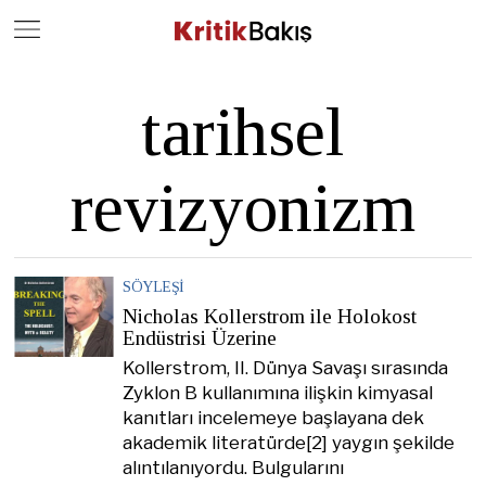
Close
Geç
tarihsel
revizyonizm
SÖYLEŞI
Nicholas Kollerstrom ile Holokost
Endüstrisi Üzerine
Kollerstrom, II. Dünya Savaşı sırasında
Zyklon B kullanımına ilişkin kimyasal
kanıtları incelemeye başlayana dek
akademik literatürde[2] yaygın şekilde
alıntılanıyordu. Bulgularını