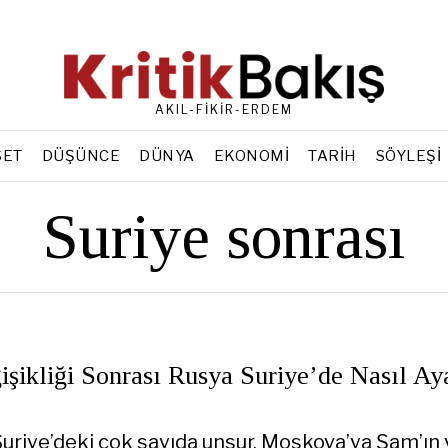
AKIL-FİKİR-ERDEM
SET
DÜŞÜNCE
DÜNYA
EKONOMI
TARIH
SÖYLEŞI
Suriye sonrası
şikliği Sonrası Rusya Suriye’de Nasıl Ay
uriye’deki çok sayıda unsur, Moskova’ya Şam’ın 