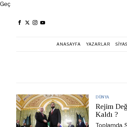
Close
Geç
ANASAYFA
YAZARLAR
SIYA
DÜNYA
Rejim Deği
Kaldı ?
Toplamda, S