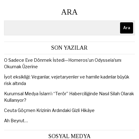
ARA
Ara
SON YAZILAR
O Sadece Eve Dönmek İstedi—Homeros’un Odysseia’sını
Okumak Üzerine
İyot eksikliği: Veganlar, vejetaryenler ve hamile kadınlar büyük
risk altında
Kurumsal Medya İslam’ı “Terör” Haberciliğinde Nasıl Silah Olarak
Kullanıyor?
Ceuta Göçmen Krizinin Ardındaki Gizli Hikâye
Ah Beyrut…
SOSYAL MEDYA