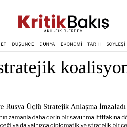
AKIL-FİKİR-ERDEM
SET
DÜŞÜNCE
DÜNYA
EKONOMI
TARIH
SÖYLEŞI
stratejik koalisyo
ve Rusya Üçlü Stratejik Anlaşma İmzaladı
ın zamanla daha derin bir savunma ittifakına 
ği ya da yalnızca diplomatik ve stratejik bir ç