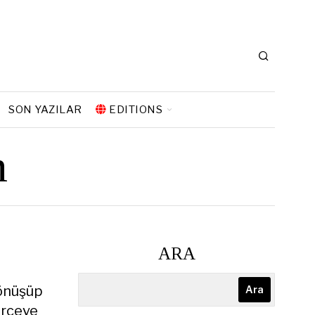
SON YAZILAR
EDITIONS
n
ARA
dönüşüp
Ara
erçeve