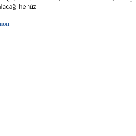
alacağı henüz
omon