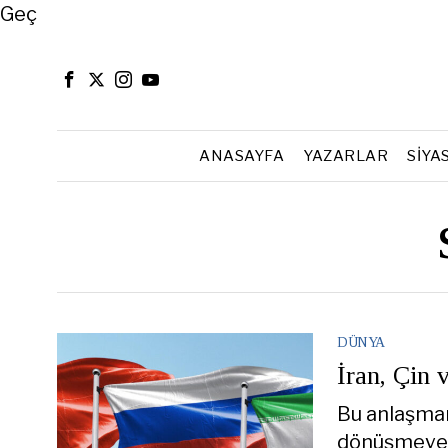
Close
Geç
ANASAYFA
YAZARLAR
SIYA
DÜNYA
İran, Çin 
Bu anlaşman
dönüşmeyece