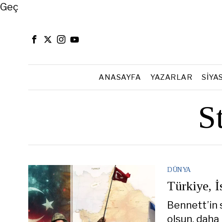
Close
Geç
ANASAYFA
YAZARLAR
SIYA
S
DÜNYA
Türkiye, İ
Bennett’in 
olsun, daha