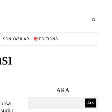
SON YAZILAR
EDITIONS
sı
ARA
lursa
Ara
 şudur: