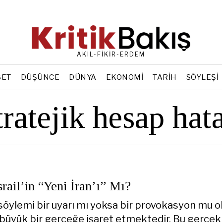
AKIL-FİKİR-ERDEM
SET
DÜŞÜNCE
DÜNYA
EKONOMI
TARIH
SÖYLEŞI
tratejik hesap hata
srail’in “Yeni İran’ı” Mı?
söylemi bir uyarı mı yoksa bir provokasyon mu o
 büyük bir gerçeğe işaret etmektedir. Bu gerçek