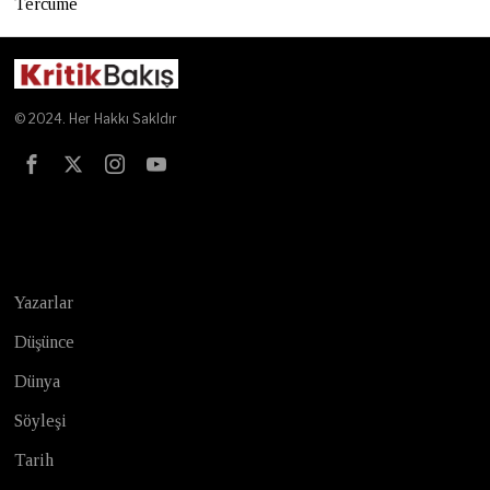
Tercüme
© 2024. Her Hakkı Sakldır
Test
Yazarlar
Düşünce
Dünya
Söyleşi
Tarih