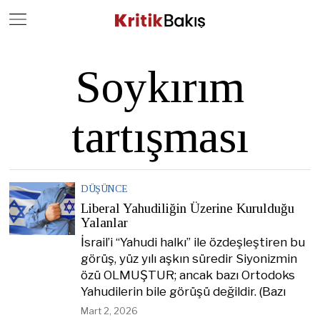
Close
Geç
Soykırım
tartışması
DÜŞÜNCE
Liberal Yahudiliğin Üzerine Kurulduğu
Yalanlar
İsrail’i “Yahudi halkı” ile özdeşleştiren bu
görüş, yüz yılı aşkın süredir Siyonizmin
özü OLMUŞTUR; ancak bazı Ortodoks
Yahudilerin bile görüşü değildir. (Bazı
Mart 2, 2026