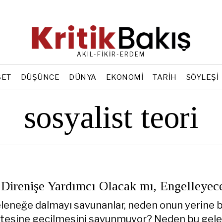
AKIL-FİKİR-ERDEM
SET
DÜŞÜNCE
DÜNYA
EKONOMI
TARIH
SÖYLEŞI
sosyalist teori
Direnişe Yardımcı Olacak mı, Engelleyec
leneğe dalmayı savunanlar, neden onun yerine 
ötesine geçilmesini savunmuyor? Neden bu gel