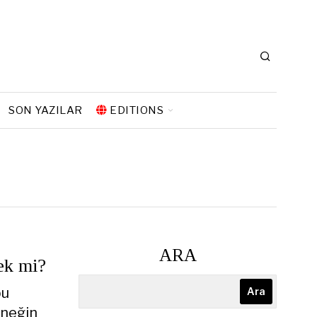
SON YAZILAR
EDITIONS
ARA
ek mi?
bu
Ara
eneğin