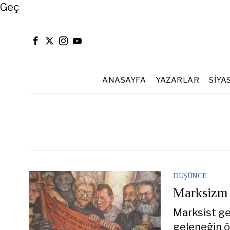
Close
Geç
ANASAYFA
YAZARLAR
SIYA
DÜŞÜNCE
Marksizm 
Marksist ge
geleneğin 