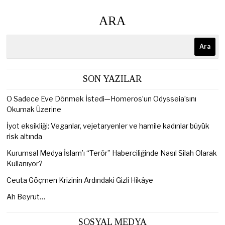
ARA
Ara
SON YAZILAR
O Sadece Eve Dönmek İstedi—Homeros’un Odysseia’sını
Okumak Üzerine
İyot eksikliği: Veganlar, vejetaryenler ve hamile kadınlar büyük
risk altında
Kurumsal Medya İslam’ı “Terör” Haberciliğinde Nasıl Silah Olarak
Kullanıyor?
Ceuta Göçmen Krizinin Ardındaki Gizli Hikâye
Ah Beyrut…
SOSYAL MEDYA