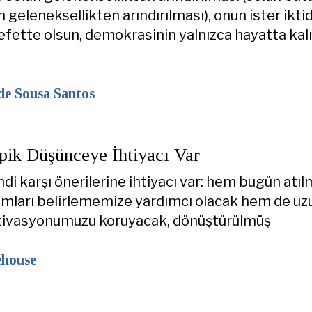
 geleneksellikten arındırılması), onun ister ikti
efette olsun, demokrasinin yalnızca hayatta ka
de Sousa Santos
pik Düşünceye İhtiyacı Var
di karşı önerilerine ihtiyacı var: hem bugün atıl
mları belirlememize yardımcı olacak hem de uz
ivasyonumuzu koruyacak, dönüştürülmüş
ehouse