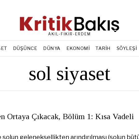
AKIL-FİKİR-ERDEM
SET
DÜŞÜNCE
DÜNYA
EKONOMI
TARIH
SÖYLEŞI
sol siyaset
en Ortaya Çıkacak, Bölüm 1: Kısa Vadeli
 solun geleneksellikten arındırılması (solun büt