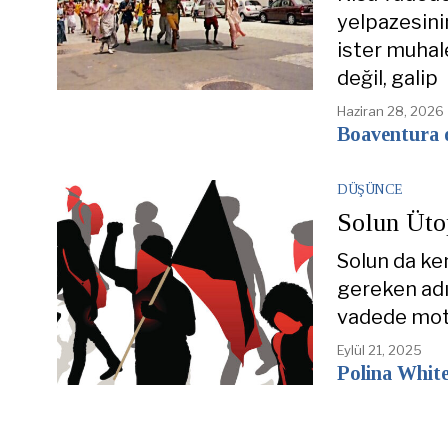
yelpazesinin
ister muhal
değil, galip
Haziran 28, 2026
Boaventura 
DÜŞÜNCE
Solun Üto
Solun da ken
gereken adı
vadede mot
Eylül 21, 2025
Polina Whit