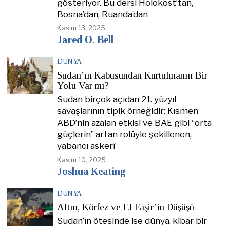
gösteriyor. Bu dersi Holokost’tan,
Bosna’dan, Ruanda’dan
Kasım 13, 2025
Jared O. Bell
DÜNYA
Sudan’ın Kabusundan Kurtulmanın Bir
Yolu Var mı?
Sudan birçok açıdan 21. yüzyıl
savaşlarının tipik örneğidir: Kısmen
ABD’nin azalan etkisi ve BAE gibi “orta
güçlerin” artan rolüyle şekillenen,
yabancı askerî
Kasım 10, 2025
Joshua Keating
DÜNYA
Altın, Körfez ve El Faşir’in Düşüşü
Sudan’ın ötesinde ise dünya, kibar bir