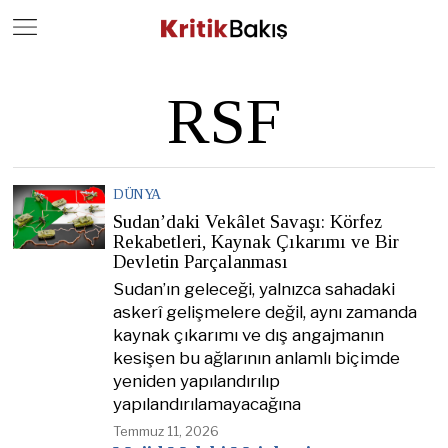
Close
Geç
RSF
DÜNYA
Sudan’daki Vekâlet Savaşı: Körfez
Rekabetleri, Kaynak Çıkarımı ve Bir
Devletin Parçalanması
Sudan’ın geleceği, yalnızca sahadaki
askerî gelişmelere değil, aynı zamanda
kaynak çıkarımı ve dış angajmanın
kesişen bu ağlarının anlamlı biçimde
yeniden yapılandırılıp
yapılandırılamayacağına
Temmuz 11, 2026