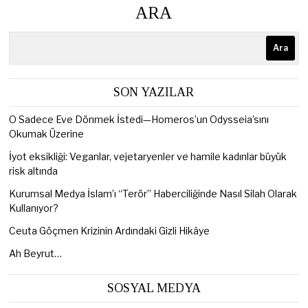
ARA
Ara
SON YAZILAR
O Sadece Eve Dönmek İstedi—Homeros’un Odysseia’sını
Okumak Üzerine
İyot eksikliği: Veganlar, vejetaryenler ve hamile kadınlar büyük
risk altında
Kurumsal Medya İslam’ı “Terör” Haberciliğinde Nasıl Silah Olarak
Kullanıyor?
Ceuta Göçmen Krizinin Ardındaki Gizli Hikâye
Ah Beyrut…
SOSYAL MEDYA