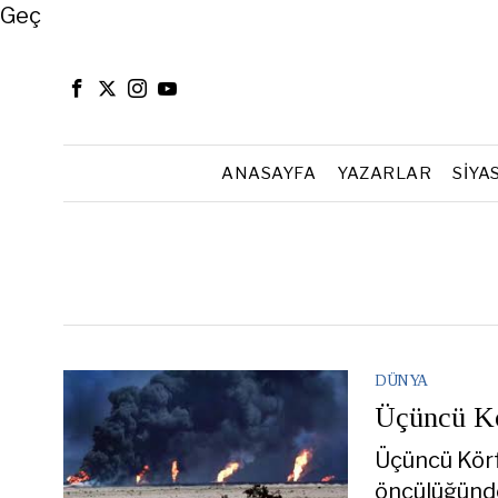
Close
Geç
ANASAYFA
YAZARLAR
SIYA
DÜNYA
Üçüncü Kö
Üçüncü Körfe
öncülüğünde